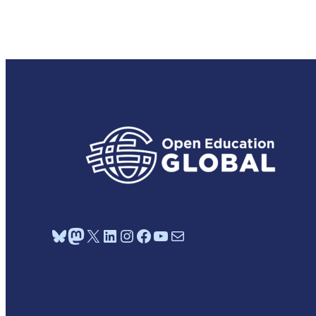
Bluesky
Mastodon
X
LinkedIn
Instagram
Facebook
YouTube
Mail