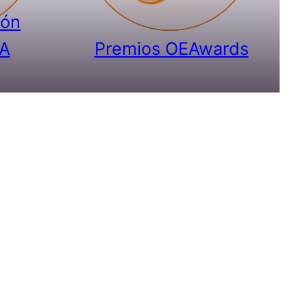
ión
A
Premios OEAwards