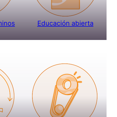
minos
Educación abierta