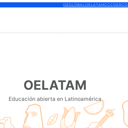
OEGLOBAL
OELATAM
CCCOER
CO
OELATAM
Educación abierta en Latinoamérica