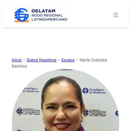
Saltar
al
contenido
Inicio
−
Sobre Nosotros
−
Equipo
−
María Soledad
Ramírez