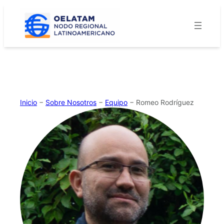
Saltar
al
contenido
Inicio
−
Sobre Nosotros
−
Equipo
−
Romeo Rodríguez