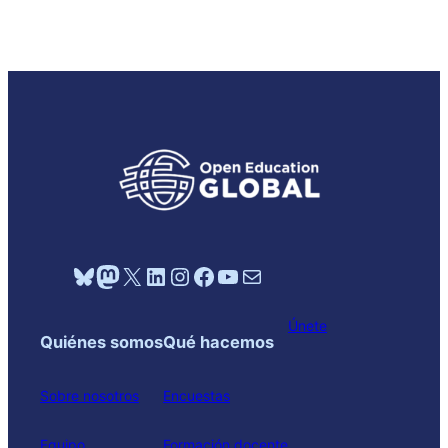
Bluesky
Mastodon
X
LinkedIn
Instagram
Facebook
YouTube
Mail
Únete
Quiénes somos
Qué hacemos
Sobre nosotros
Encuestas
Equipo
Formación docente