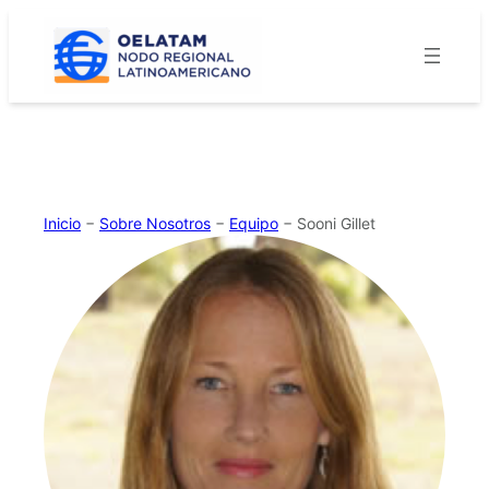
Saltar
al
contenido
Inicio
−
Sobre Nosotros
−
Equipo
−
Sooni Gillet